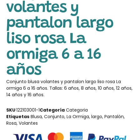
volantes y
pantalon largo
liso rosa La
ormiga 6 a 16
años
Conjunto blusa volantes y pantalon largo liso rosa La
ormiga 6 a 16 años. Tallas: 6 años, 8 años, 10 años, 12 años,
14 años y 16 años.
SKU
122103001-1
Categoría
Categoria
Etiquetas
Blusa
,
Conjunto
,
La Ormiga
,
largo
,
Pantalón
,
Rosa
,
Volantes