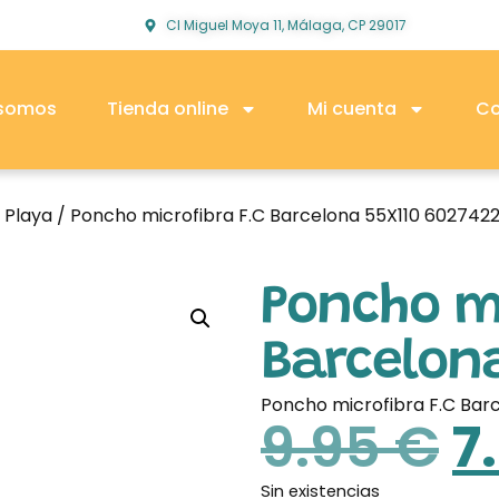
Cl Miguel Moya 11, Málaga, CP 29017
 somos
Tienda online
Mi cuenta
Co
 Playa
/ Poncho microfibra F.C Barcelona 55X110 602742
Poncho mi
Barcelona
Poncho microfibra F.C Bar
9.95
€
7
Sin existencias