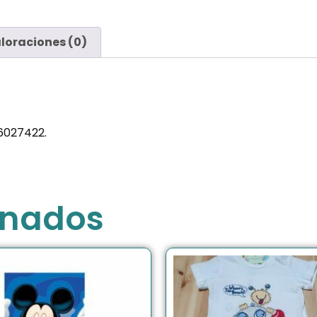
loraciones (0)
6027422.
onados