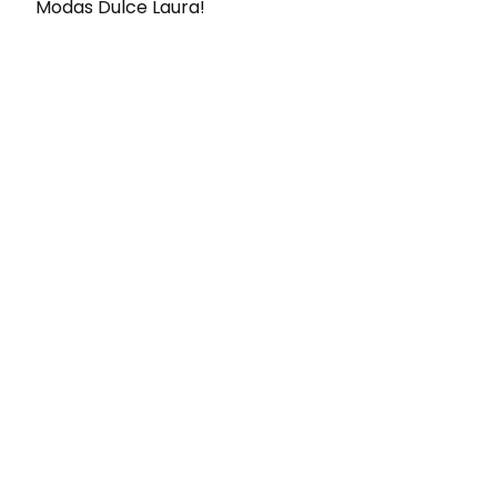
Modas Dulce Laura!
Envíos gratis
Para pedidos superiores a 60€
COMPRAR AHORA