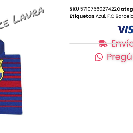
SKU
5710756027422
Categ
Etiquetas
Azul
,
F.C Barcel
Envío
Pregú