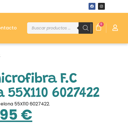
0
ntacto
2
crofibra F.C
 55X110 6027422
celona 55X110 6027422.
.95
€