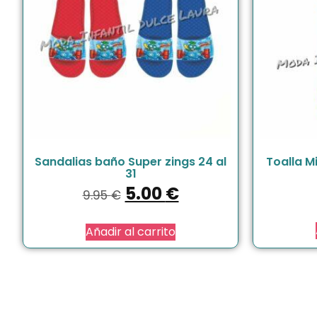
Sandalias baño Super zings 24 al
Toalla M
31
5.00
€
9.95
€
Añadir al carrito