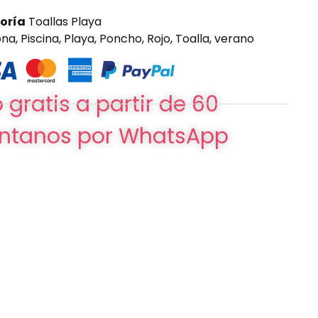
oría
Toallas Playa
ona
,
Piscina
,
Playa
,
Poncho
,
Rojo
,
Toalla
,
verano
 gratis a partir de 60
ntanos por WhatsApp