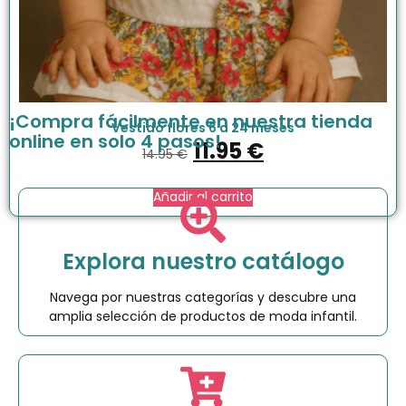
¡Compra fácilmente en nuestra tienda
Vestido flores 6 a 24 meses
online en solo 4 pasos!
11.95
€
14.95
€
Añadir al carrito
Explora nuestro catálogo
Navega por nuestras categorías y descubre una
amplia selección de productos de moda infantil.