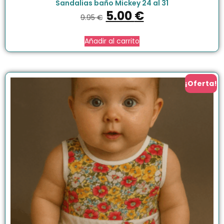
Sandalias baño Mickey 24 al 31
5.00
€
9.95
€
Añadir al carrito
¡Oferta!