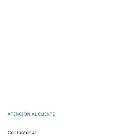
COMPRAR AHORA
¿Necesitas ayuda?
Habla rápidamente con nosotros por
WhatsApp
ENVIAR MENSAJE
ATENCIÓN AL CLIENTE
Contáctanos