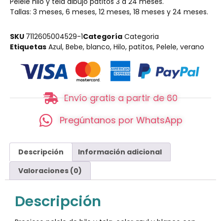
Pelele hilo y tela dibujo patitos 3 a 24 meses.
Tallas: 3 meses, 6 meses, 12 meses, 18 meses y 24 meses.
SKU
7112605004529-1
Categoría
Categoria
Etiquetas
Azul
,
Bebe
,
blanco
,
Hilo
,
patitos
,
Pelele
,
verano
Envío gratis a partir de 60
Pregúntanos por WhatsApp
Descripción
Información adicional
Valoraciones (0)
Descripción