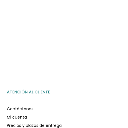
¿Necesitas ayuda?
Habla rápidamente con nosotros por
WhatsApp
ENVIAR MENSAJE
ATENCIÓN AL CLIENTE
Contáctanos
Mi cuenta
Precios y plazos de entrega