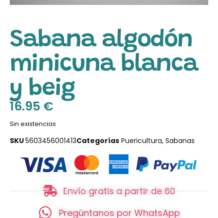
Sabana algodón
minicuna blanca
y beig
16.95
€
Sin existencias
SKU
5603456001413
Categorías
Puericultura
,
Sabanas
Envío gratis a partir de 60
Pregúntanos por WhatsApp