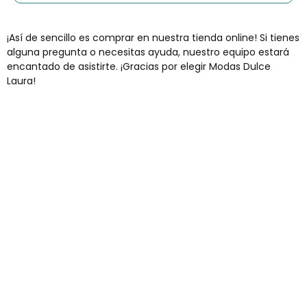
¡Así de sencillo es comprar en nuestra tienda online! Si tienes
alguna pregunta o necesitas ayuda, nuestro equipo estará
encantado de asistirte. ¡Gracias por elegir Modas Dulce
Laura!
Envíos gratis
Para pedidos superiores a 60€
COMPRAR AHORA