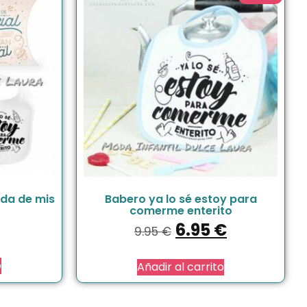
ada de mis
Babero ya lo sé estoy para
comerme enterito
6.95
€
9.95
€
o
Añadir al carrito