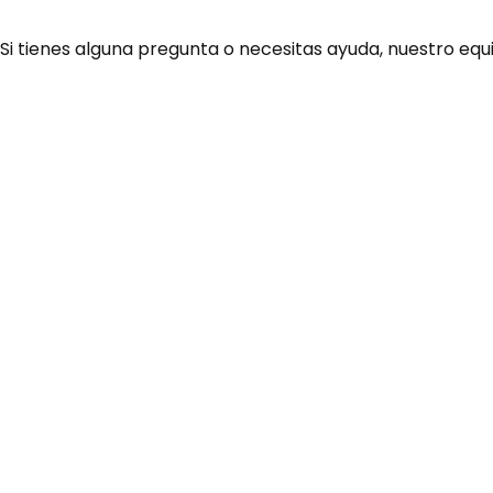
 Si tienes alguna pregunta o necesitas ayuda, nuestro equ
¿Necesitas ay
Habla rápidamente con 