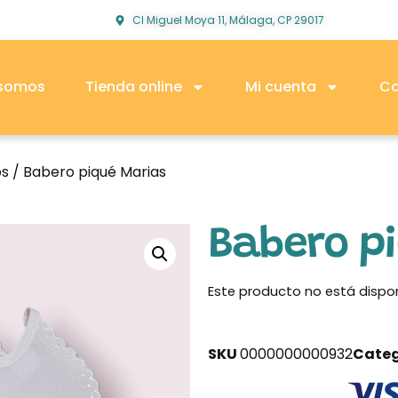
Cl Miguel Moya 11, Málaga, CP 29017
 somos
Tienda online
Mi cuenta
Co
os
/ Babero piqué Marias
Babero p
Este producto no está dispo
SKU
0000000000932
Categ