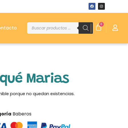
0
ntacto
iqué Marias
nible porque no quedan existencias.
oría
Baberos