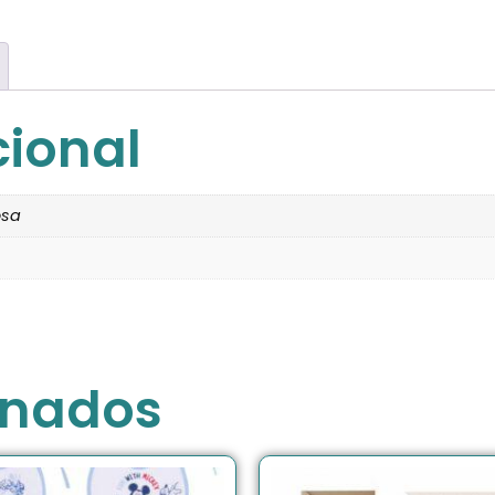
cional
osa
onados