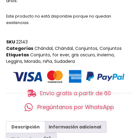
años.
Este producto no está disponible porque no quedan
existencias.
SKU
22143
Categorías
Chándal
,
Chándal
,
Conjuntos
,
Conjuntos
Etiquetas
Conjunto
,
for ever
,
gris oscuro
,
invierno
,
Leggins
,
Morado
,
niña
,
Sudadera
Envío gratis a partir de 60
Pregúntanos por WhatsApp
Descripción
Información adicional