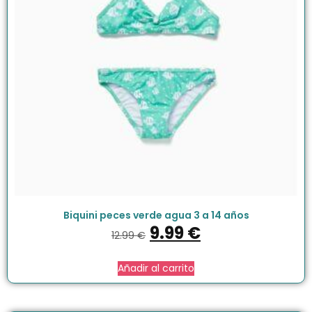
Biquini peces verde agua 3 a 14 años
9.99
€
12.99
€
Añadir al carrito