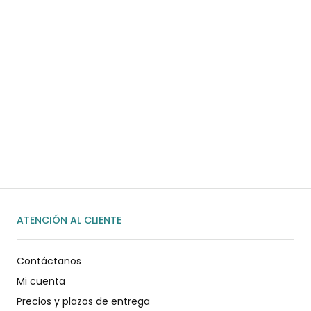
¿Necesitas ayuda?
Habla rápidamente con nosotros por
WhatsApp
ENVIAR MENSAJE
ATENCIÓN AL CLIENTE
Contáctanos
Mi cuenta
Precios y plazos de entrega