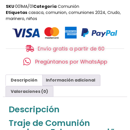
SKU
001MA/01
Categoría
Comunión
Etiquetas
casaca
,
comunion
,
comuniones 2024
,
Crudo
,
marinero
,
niños
Envío gratis a partir de 60
Pregúntanos por WhatsApp
Descripción
Información adicional
Valoraciones (0)
Descripción
Traje de Comunión