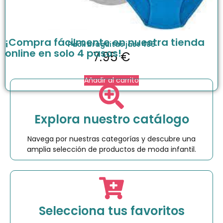
¡Compra fácilmente en nuestra tienda
Pack braguitas jast 485
online en solo 4 pasos!
7.95
€
Añadir al carrito
Explora nuestro catálogo
Navega por nuestras categorías y descubre una
amplia selección de productos de moda infantil.
Selecciona tus favoritos