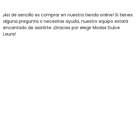
¡Así de sencillo es comprar en nuestra tienda online! Si tienes
alguna pregunta o necesitas ayuda, nuestro equipo estará
encantado de asistirte. ¡Gracias por elegir Modas Dulce
Laura!
Envíos gratis
Para pedidos superiores a 60€
COMPRAR AHORA