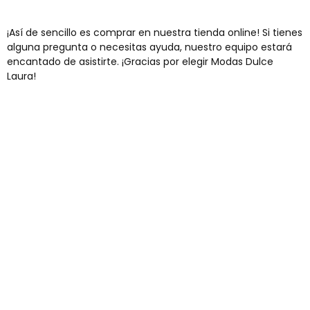
¡Así de sencillo es comprar en nuestra tienda online! Si tienes
alguna pregunta o necesitas ayuda, nuestro equipo estará
encantado de asistirte. ¡Gracias por elegir Modas Dulce
Laura!
Envíos gratis
Para pedidos superiores a 60€
COMPRAR AHORA