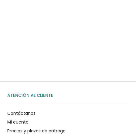
¿Necesitas ayuda?
Habla rápidamente con nosotros por
WhatsApp
ENVIAR MENSAJE
ATENCIÓN AL CLIENTE
Contáctanos
Mi cuenta
Precios y plazos de entrega