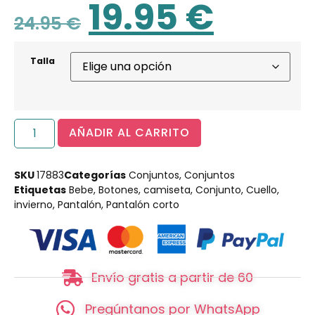
19.95
€
24.95
€
Talla
AÑADIR AL CARRITO
SKU
17883
Categorías
Conjuntos
,
Conjuntos
Etiquetas
Bebe
,
Botones
,
camiseta
,
Conjunto
,
Cuello
,
invierno
,
Pantalón
,
Pantalón corto
Envío gratis a partir de 60
Pregúntanos por WhatsApp