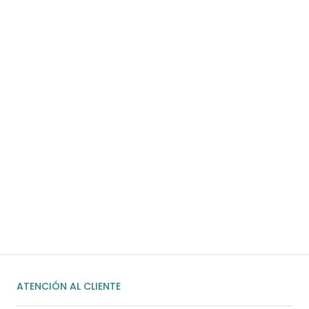
Para pedidos superiores a 60€
COMPRAR AHORA
¿Necesitas ayuda?
Habla rápidamente con nosotros por
WhatsApp
ENVIAR MENSAJE
ATENCIÓN AL CLIENTE