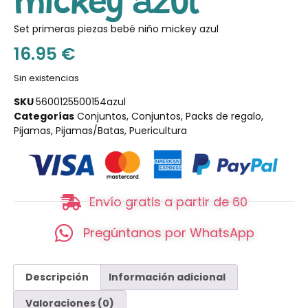
mickey azul
Set primeras piezas bebé niño mickey azul
16.95
€
Sin existencias
SKU
5600125500154azul
Categorías
Conjuntos
,
Conjuntos
,
Packs de regalo
,
Pijamas
,
Pijamas/Batas
,
Puericultura
Envío gratis a partir de 60
Pregúntanos por WhatsApp
Descripción
Información adicional
Valoraciones (0)