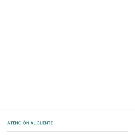
Para pedidos superiores a 60€
COMPRAR AHORA
¿Necesitas ayuda?
Habla rápidamente con nosotros por
WhatsApp
ENVIAR MENSAJE
ATENCIÓN AL CLIENTE