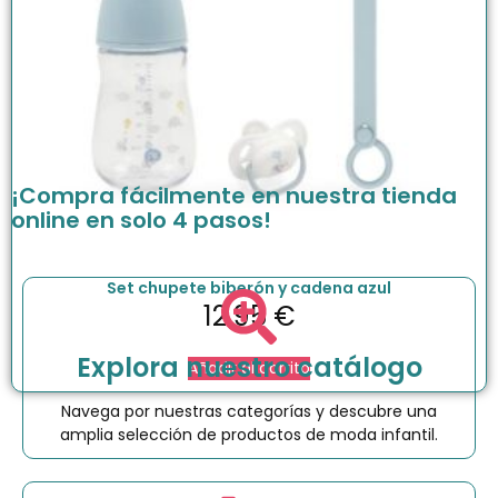
¡Compra fácilmente en nuestra tienda
online en solo 4 pasos!
Set chupete biberón y cadena azul
12.95
€
Explora nuestro catálogo
Añadir al carrito
Navega por nuestras categorías y descubre una
amplia selección de productos de moda infantil.