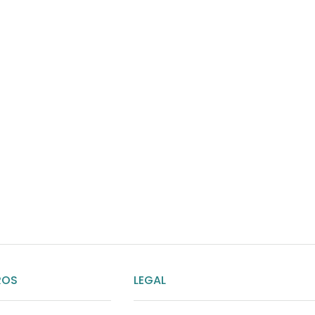
¿Necesitas ay
Habla rápidamente con 
por WhatsApp
ENVIAR MENSAJE
ROS
LEGAL