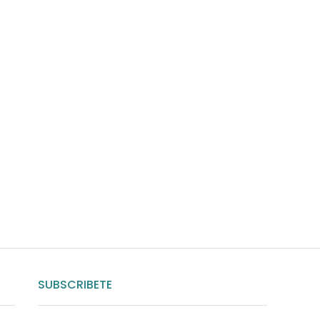
uda?
nosotros
SUBSCRIBETE