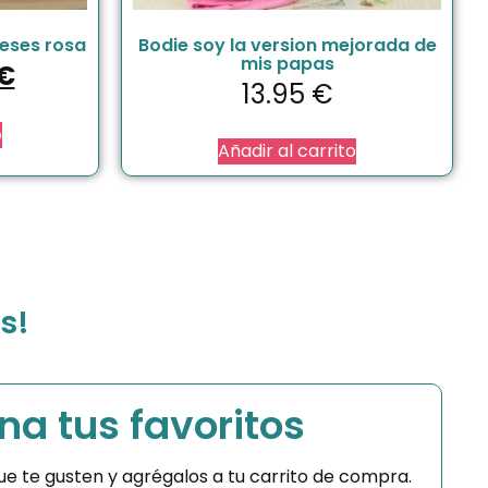
meses rosa
Bodie soy la version mejorada de
mis papas
€
13.95
€
o
Añadir al carrito
s!
na tus favoritos
 que te gusten y agrégalos a tu carrito de compra.