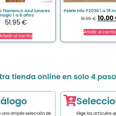
o flamenco azul lunares
Pelele hilo P2036 1 a 18 
magic 1 a 8 años
10.00
16.95
€
51.95
€
Añadir al carrit
Añadir al carrito
a tienda online en solo 4 paso
tálogo
Seleccio
 una amplia selección de
Elige los artículos