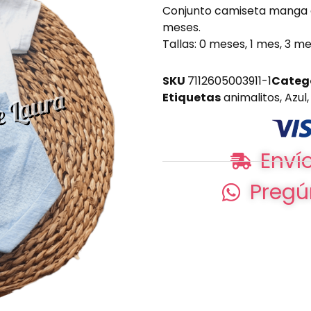
Conjunto camiseta manga co
meses.
Tallas: 0 meses, 1 mes, 3 m
SKU
7112605003911-1
Categ
Etiquetas
animalitos
,
Azul
Envío
Pregú