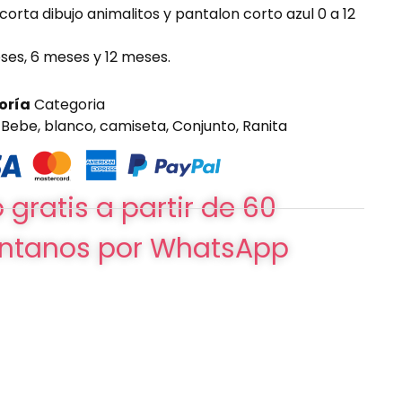
rta dibujo animalitos y pantalon corto azul 0 a 12
eses, 6 meses y 12 meses.
oría
Categoria
,
Bebe
,
blanco
,
camiseta
,
Conjunto
,
Ranita
 gratis a partir de 60
ntanos por WhatsApp