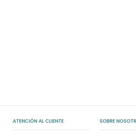
Envíos gratis
Para pedidos superiores a 60€
COMPRAR AHORA
ATENCIÓN AL CLIENTE
SOBRE NOSOT