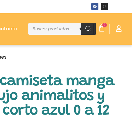
0
ntacto
ses
 camiseta manga
ujo animalitos y
corto azul 0 a 12