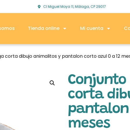
Cl Miguel Moya 11, Málaga, CP 29017
 somos
Tienda online
Mi cuenta
Co
corta dibujo animalitos y pantalon corto azul 0 a 12 me
Conjunto
corta dib
pantalon 
meses