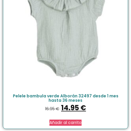
Pelele bambula verde Alborán 32497 desde 1 mes
hasta 36 meses
14.95
€
16.95
€
Añadir al carrito