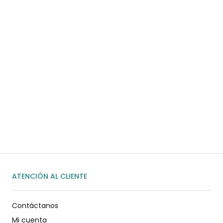
COMPRAR AHORA
¿Necesitas ayuda?
Habla rápidamente con nosotros por
WhatsApp
ENVIAR MENSAJE
ATENCIÓN AL CLIENTE
Contáctanos
Mi cuenta