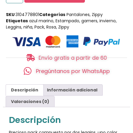
SKU
3104778801
Categorías
Pantalones
,
Zippy
Etiquetas
azul marino
,
Estampado
,
gamers
,
invierno
,
Leggins
,
niña
,
Pack
,
Rosa
,
Zippy
Envío gratis a partir de 60
Pregúntanos por WhatsApp
Descripción
Información adicional
Valoraciones (0)
Descripción
Precioso pack compuesto por dos leggins, uno color