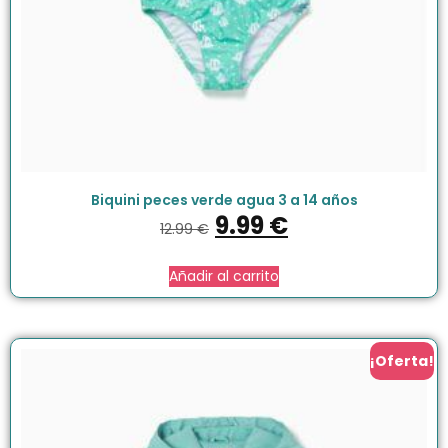
Biquini peces verde agua 3 a 14 años
9.99
€
12.99
€
Añadir al carrito
¡Oferta!