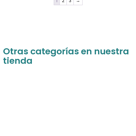
1
2
3
→
Otras categorías en nuestra
tienda
Para niñas
Descubre todos nuestros productos para
las princesas de la casa
COMPRAR AHORA