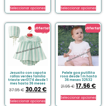
Seleccionar opciones
Seleccionar opciones
¡Oferta!
¡Oferta!
Jesusito con capota
Pelele goa putillita
rallas verdes familia
rosa desde 1 m hasta
trieste ver0174 desde 1
36 meses 32532
mes hasta 36 meses
17.56
€
21.95
€
30.02
€
37.95
€
Seleccionar opciones
Seleccionar opciones