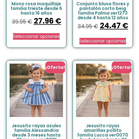
Mono rosa maquillaje
Conjunto blusa flores y
familia trieste desde 6
pantalón corto beig
hasta 16 años
familia Palma ver1273
desde 4 hasta 12 años
27.96
€
39.95
€
24.47
€
34.95
€
Seleccionar opciones
Seleccionar opciones
¡Oferta!
¡Oferta!
Jesusito rayas azules
Jesusito rayas
familia Alessandria
amarillas pollito
desde 3 meses hasta
familia Lucca ver0070