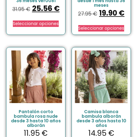
36 meses ver0081
desde 1 mes hasta 36
meses
25.56
€
31.95
€
19.90
€
27.95
€
Seleccionar opciones
Seleccionar opciones
Pantalón corto
Camisa blanca
bambula rosa nude
bambula alborán
desde 3 hasta 10 años
desde 3 años hasta 10
alborán
años
11.95
€
14.95
€