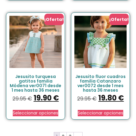
¡Oferta!
¡Oferta!
Jesusito turquesa
Jesusito fluor cuadros
gatitos familia
familia Catanzaro
Módena ver0071 desde
ver0072 desde 1 mes
1 mes hasta 36 meses
hasta 36 meses
19.90
€
19.80
€
29.95
€
29.95
€
Seleccionar opciones
Seleccionar opciones