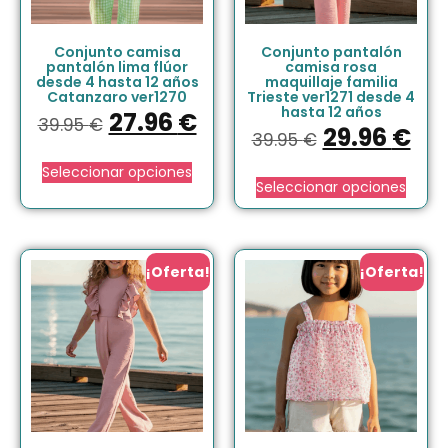
Conjunto camisa
Conjunto pantalón
pantalón lima flúor
camisa rosa
desde 4 hasta 12 años
maquillaje familia
Catanzaro ver1270
Trieste ver1271 desde 4
hasta 12 años
27.96
€
39.95
€
29.96
€
39.95
€
Seleccionar opciones
Seleccionar opciones
¡Oferta!
¡Oferta!