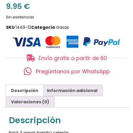
9.95
€
Sin existencias
SKU
1449-12
Categoría
Gasas
Envío gratis a partir de 60
Pregúntanos por WhatsApp
Descripción
Información adicional
Valoraciones (0)
Descripción
Pack 3 gasas bambú celeste