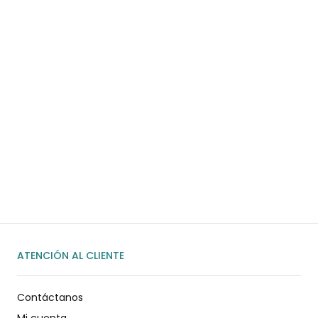
COMPRAR AHORA
¿Necesitas ayuda?
Habla rápidamente con nosotros por
WhatsApp
ENVIAR MENSAJE
ATENCIÓN AL CLIENTE
Contáctanos
Mi cuenta