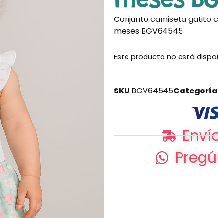
meses BG
Conjunto camiseta gatito 
meses BGV64545
Este producto no está dispo
SKU
BGV64545
Categoría
Envío
Pregú