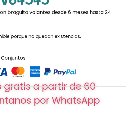
V64545
con braguita volantes desde 6 meses hasta 24
nible porque no quedan existencias.
Conjuntos
 gratis a partir de 60
ntanos por WhatsApp