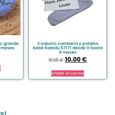
zo grande
Conjunto camiseta y polaina
4 meses
bebé babidu 57171 desde 0 hasta
6 meses
10.00
€
15.95
€
o
Añadir al carrito
s!