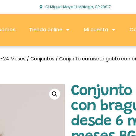
Cl Miguel Moya 11, Málaga, CP 29017
 somos
Tienda online
Mi cuenta
Co
0-24 Meses
/
Conjuntos
/ Conjunto camiseta gatito con b
Conjunto
con bragu
desde 6 