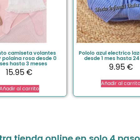
to camiseta volantes
Pololo azul electrico la
y polaina rosa desde 0
desde 1 mes hasta 2
ses hasta 3 meses
9.95
€
15.95
€
Añadir al carrit
Añadir al carrito
a tienda online en solo 4 paso