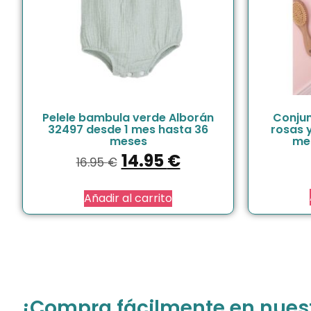
Pelele bambula verde Alborán
Conjun
32497 desde 1 mes hasta 36
rosas 
meses
me
14.95
€
16.95
€
Añadir al carrito
¡Compra fácilmente en nuestr