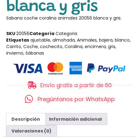
blanca y gris
Sabana coche coralina animales 20056 blanca y gris.
SKU
20056
Categoría
Categoria
Etiquetas
ajustable
,
almohada
,
Animales
,
bajera
,
blanco
,
Carrito
,
Coche
,
cochecito
,
Coralina
,
encimera
,
gris
,
invierno
,
Sábanas
Envío gratis a partir de 60
Pregúntanos por WhatsApp
Descripción
Información adicional
Valoraciones (0)