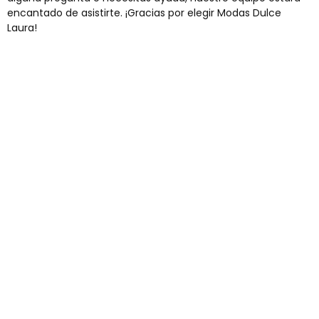
encantado de asistirte. ¡Gracias por elegir Modas Dulce
Laura!
Envíos gratis
Para pedidos superiores a 60€
COMPRAR AHORA