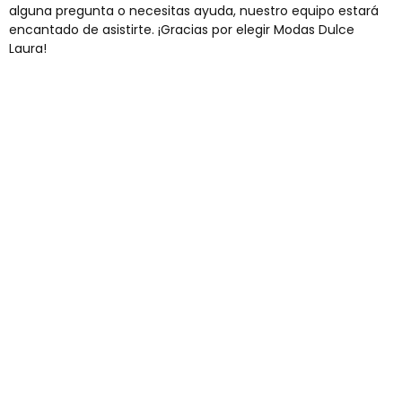
alguna pregunta o necesitas ayuda, nuestro equipo estará
encantado de asistirte. ¡Gracias por elegir Modas Dulce
Laura!
Envíos gratis
Para pedidos superiores a 60€
COMPRAR AHORA