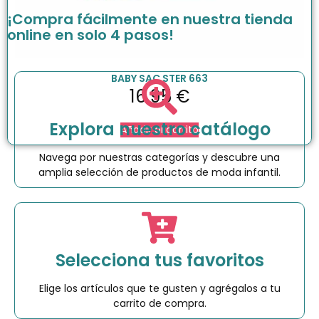
¡Compra fácilmente en nuestra tienda
online en solo 4 pasos!
BABY SAC STER 663
16.95
€
Explora nuestro catálogo
Añadir al carrito
Navega por nuestras categorías y descubre una
amplia selección de productos de moda infantil.
Selecciona tus favoritos
Elige los artículos que te gusten y agrégalos a tu
carrito de compra.