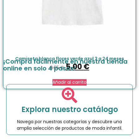
Camiseta blanca flores verde azul 3 a 24 meses
¡Compra fácilmente en nuestra tienda
5.00
€
online en solo 4 pasos!
8.95
€
Añadir al carrito
Explora nuestro catálogo
Navega por nuestras categorías y descubre una
amplia selección de productos de moda infantil.