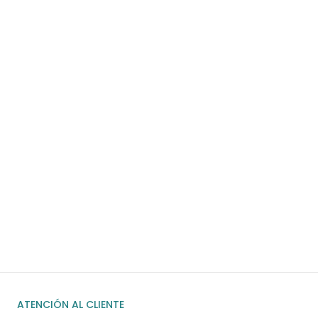
Para pedidos superiores a 60€
COMPRAR AHORA
¿Necesitas ayuda?
Habla rápidamente con nosotros por
WhatsApp
ENVIAR MENSAJE
ATENCIÓN AL CLIENTE