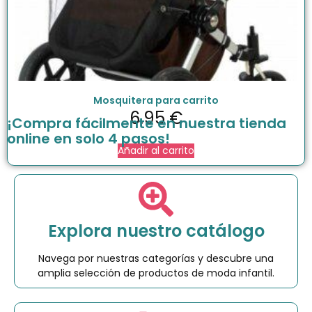
Mosquitera para carrito
6.95
€
¡Compra fácilmente en nuestra tienda
online en solo 4 pasos!
Añadir al carrito
Explora nuestro catálogo
Navega por nuestras categorías y descubre una
amplia selección de productos de moda infantil.