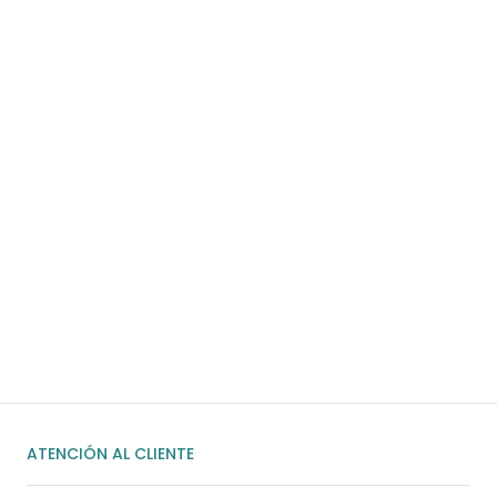
Para pedidos superiores a 60€
COMPRAR AHORA
¿Necesitas ayuda?
Habla rápidamente con nosotros por
WhatsApp
ENVIAR MENSAJE
ATENCIÓN AL CLIENTE