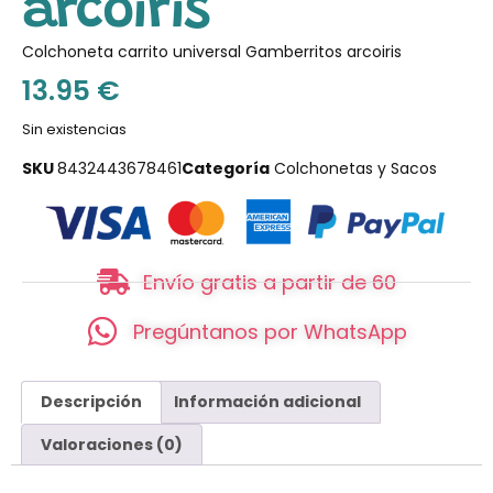
arcoiris
Colchoneta carrito universal Gamberritos arcoiris
13.95
€
Sin existencias
SKU
8432443678461
Categoría
Colchonetas y Sacos
Envío gratis a partir de 60
Pregúntanos por WhatsApp
Descripción
Información adicional
Valoraciones (0)