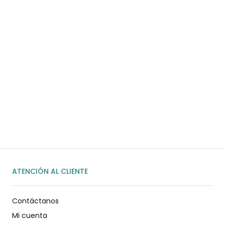
¿Necesitas ayuda?
Habla rápidamente con nosotros por
WhatsApp
ENVIAR MENSAJE
ATENCIÓN AL CLIENTE
Contáctanos
Mi cuenta