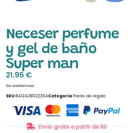
Neceser perfume
y gel de baño
Super man
21.95
€
Sin existencias
SKU
8412428022304
Categoría
Packs de regalo
Envío gratis a partir de 60