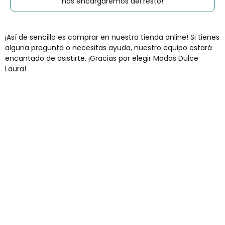
nos encargaremos del resto!
¡Así de sencillo es comprar en nuestra tienda online! Si tienes
alguna pregunta o necesitas ayuda, nuestro equipo estará
encantado de asistirte. ¡Gracias por elegir Modas Dulce
Laura!
Envíos gratis
Para pedidos superiores a 60€
COMPRAR AHORA