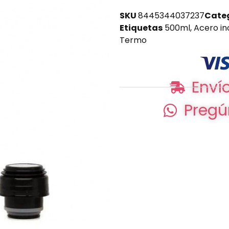
SKU
8445344037237
Cate
Etiquetas
500ml
,
Acero in
Termo
Envío
Pregú