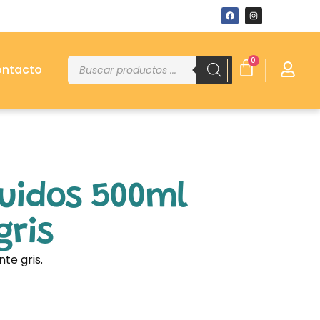
0
ntacto
uidos 500ml
gris
te gris.