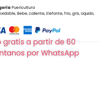
goría
Puericultura
oxidable
,
Bebe
,
caliente
,
Elefante
,
frio
,
gris
,
Liquido
,
 gratis a partir de 60
ntanos por WhatsApp