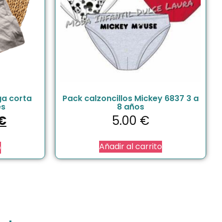
a corta
Pack calzoncillos Mickey 6837 3 a
es
8 años
€
5.00
€
Añadir al carrito
o