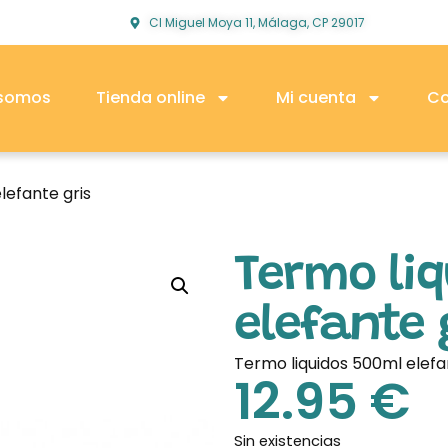
Cl Miguel Moya 11, Málaga, CP 29017
 somos
Tienda online
Mi cuenta
Co
lefante gris
Termo liq
elefante 
Termo liquidos 500ml elefan
12.95
€
Sin existencias