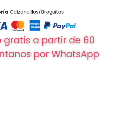
ría
Calzoncillos/Braguitas
 gratis a partir de 60
ntanos por WhatsApp