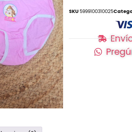
SKU
5999100310025
Catego
Envío
Pregú