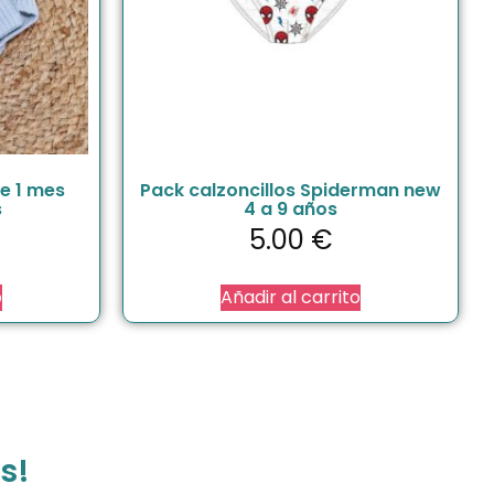
de 1 mes
Pack calzoncillos Spiderman new
s
4 a 9 años
5.00
€
o
Añadir al carrito
s!