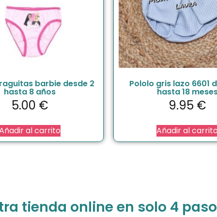
raguitas barbie desde 2
Pololo gris lazo 6601 
hasta 8 años
hasta 18 mese
5.00
€
9.95
€
Añadir al carrito
Añadir al carrit
a tienda online en solo 4 paso