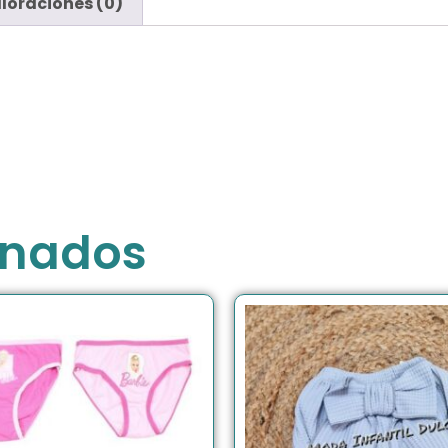
loraciones (0)
onados