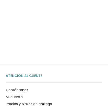
¿Necesitas ayuda?
Habla rápidamente con nosotros por
WhatsApp
ENVIAR MENSAJE
ATENCIÓN AL CLIENTE
Contáctanos
Mi cuenta
Precios y plazos de entrega