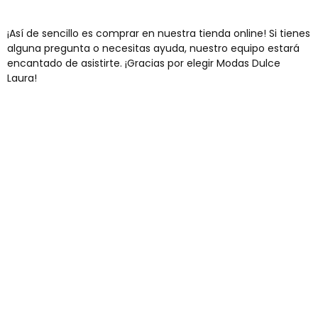
¡Así de sencillo es comprar en nuestra tienda online! Si tienes
alguna pregunta o necesitas ayuda, nuestro equipo estará
encantado de asistirte. ¡Gracias por elegir Modas Dulce
Laura!
Envíos gratis
Para pedidos superiores a 60€
COMPRAR AHORA