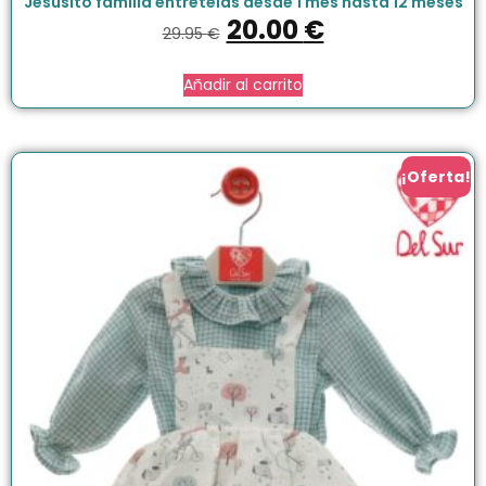
Jesusito familia entretelas desde 1 mes hasta 12 meses
20.00
€
29.95
€
Añadir al carrito
¡Oferta!