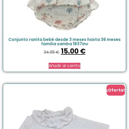
Conjunto ranita bebé desde 3 meses hasta 36 meses
familia samba 1837inv
15.00
€
34.95
€
Añadir al carrito
¡Oferta!