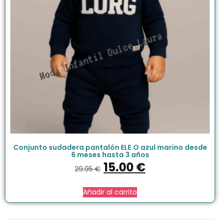
Conjunto sudadera pantalón ELE.O azul marino desde
6 meses hasta 3 años
15.00
€
29.95
€
Añadir al carrito