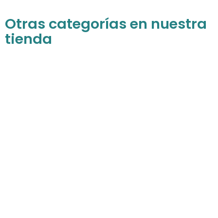
Otras categorías en nuestra
tienda
Para niñas
Descubre todos nuestros productos para
las princesas de la casa
COMPRAR AHORA
Para niños