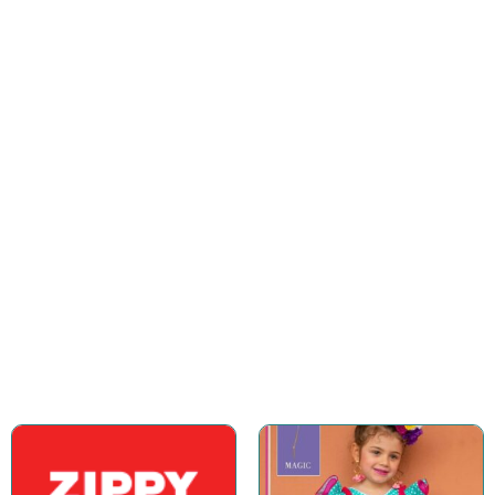
Gran variedad de productos especiales
para los peques consentidos
COMPRAR AHORA
Accesorios
Gran variedad de accesorios para
complementar el outfit
COMPRAR AHORA