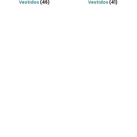
Vestidos
(46)
Vestidos
(41)
Envíos gratis
Para pedidos superiores a 70€
COMPRAR AHORA
¿Necesitas ayuda?
Habla rápidamente con nosotros por
WhatsApp
ENVIAR MENSAJE