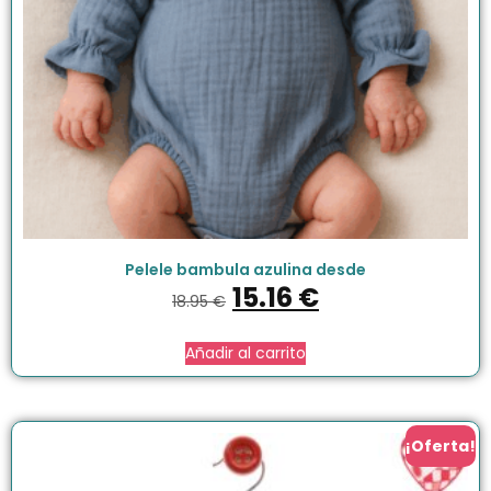
Pelele bambula azulina desde
15.16
€
18.95
€
Añadir al carrito
¡Oferta!