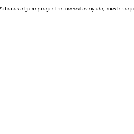
 Si tienes alguna pregunta o necesitas ayuda, nuestro equ
¿Necesitas ay
Habla rápidamente con 
por WhatsApp