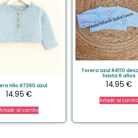
Torera azul R4110 des
hasta 6 años
14.95
€
era Hilo R7260 azul
14.95
€
Añadir al carrit
Añadir al carrito