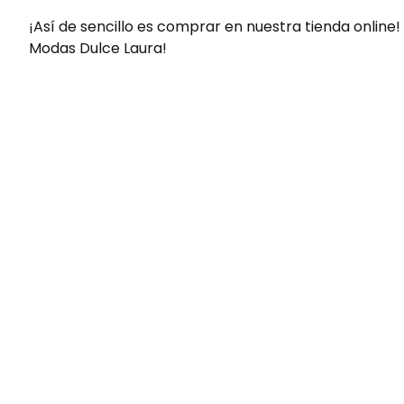
¡Así de sencillo es comprar en nuestra tienda online!
Modas Dulce Laura!
Envíos gratis
Para pedidos superiores a 60€