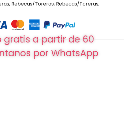
eras
,
Rebecas/Toreras
,
Rebecas/Toreras
,
 gratis a partir de 60
ntanos por WhatsApp