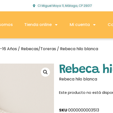
Cl Miguel Moya 11, Málaga, CP 29017
 somos
Tienda online
Mi cuenta
Co
2-16 Años
/
Rebecas/Toreras
/ Rebeca hilo blanca
Rebeca hi
Rebeca hilo blanca
Este producto no está dispo
SKU
0000000003513