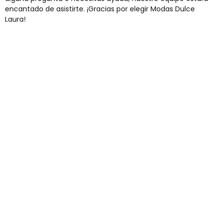
encantado de asistirte. ¡Gracias por elegir Modas Dulce
Laura!
Envíos gratis
Para pedidos superiores a 60€
COMPRAR AHORA