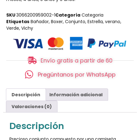
SKU
3066200959002-1
Categoría
Categoria
Etiquetas
Bañador
,
Boxer
,
Conjunto
,
Estrella
,
verano
,
Verde
,
Vichy
Envío gratis a partir de 60
Pregúntanos por WhatsApp
Descripción
Información adicional
Valoraciones (0)
Descripción
Precioso conjunto compuesto por una camiseta