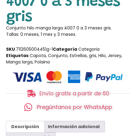
4007 0 a 3 meses
gris
Conjunto hilo manga larga 4007 0 a 3 meses gris.
Tallas: 0 meses, 1 mes y 3 meses.
SKU
7112605004451g-1
Categoría
Categoria
Etiquetas
Capota
,
Conjunto
,
Estrellas
,
gris
,
Hilo
,
Jersey
,
Manga larga
,
Polaina
Envío gratis a partir de 60
Pregúntanos por WhatsApp
Descripción
Información adicional