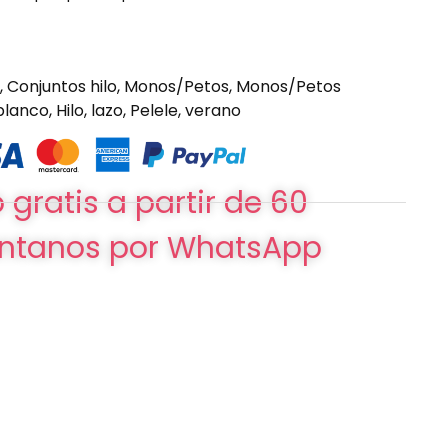
,
Conjuntos hilo
,
Monos/Petos
,
Monos/Petos
blanco
,
Hilo
,
lazo
,
Pelele
,
verano
 gratis a partir de 60
ntanos por WhatsApp