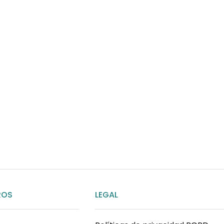
¿Necesitas ay
Habla rápidamente con 
por WhatsApp
ENVIAR MENSAJE
ROS
LEGAL