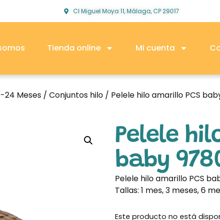
Cl Miguel Moya 11, Málaga, CP 29017
 somos
Tienda online
Mi cuenta
Co
0-24 Meses
/
Conjuntos hilo
/ Pelele hilo amarillo PCS bab
Pelele hi
baby 9780
Pelele hilo amarillo PCS ba
Tallas: 1 mes, 3 meses, 6 m
Este producto no está dispo