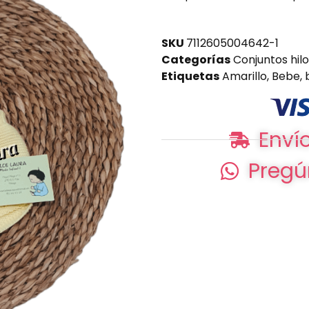
SKU
7112605004642-1
Categorías
Conjuntos hilo
Etiquetas
Amarillo
,
Bebe
,
Envío
Pregú