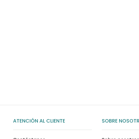
Envíos gratis
Para pedidos superiores a 60€
COMPRAR AHORA
ATENCIÓN AL CLIENTE
SOBRE NOSOT