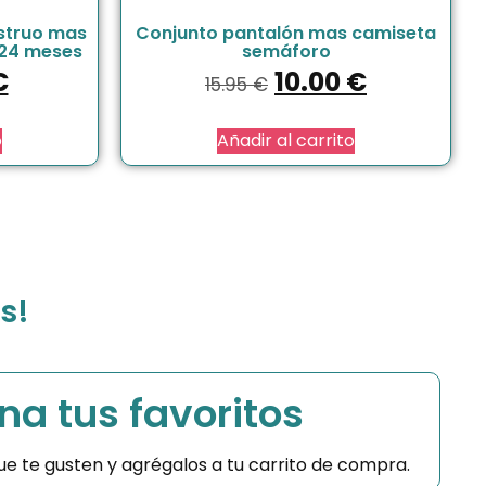
struo mas
Conjunto pantalón mas camiseta
 24 meses
semáforo
€
10.00
€
15.95
€
o
Añadir al carrito
s!
na tus favoritos
 que te gusten y agrégalos a tu carrito de compra.