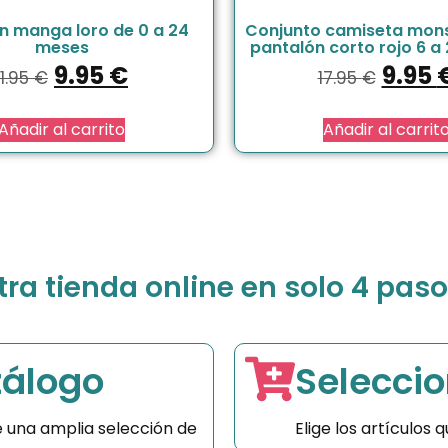
in manga loro de 0 a 24
Conjunto camiseta mon
meses
pantalón corto rojo 6 a
9.95
€
9.95
11.95
€
17.95
€
Añadir al carrito
Añadir al carrit
a tienda online en solo 4 paso
tálogo
Seleccio
 una amplia selección de
Elige los artículos