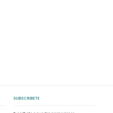
uda?
nosotros
SUBSCRIBETE