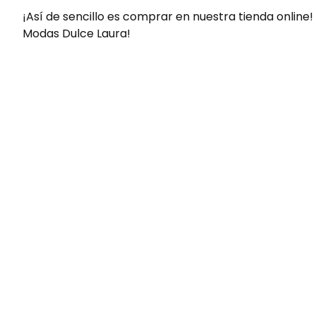
¡Así de sencillo es comprar en nuestra tienda online!
Modas Dulce Laura!
Envíos gratis
Para pedidos superiores a 60€