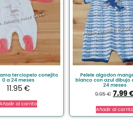
ijama terciopelo conejito
Pelele algodon mang
0 a 24 meses
blanco con azul dibujo d
24 meses
11.95
€
7.99
9.95
€
Añadir al carrito
Añadir al carrit