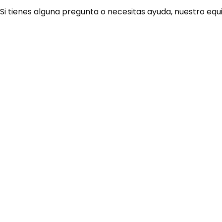
 Si tienes alguna pregunta o necesitas ayuda, nuestro equ
¿Necesitas ay
Habla rápidamente con 
por WhatsApp