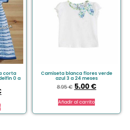
a corta
Camiseta blanca flores verde
elfin 0 a
azul 3 a 24 meses
5.00
€
8.95
€
€
Añadir al carrito
o