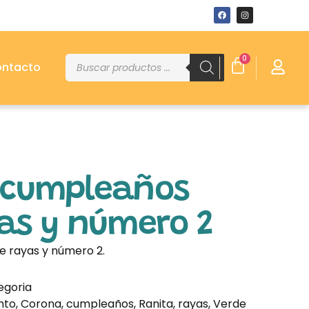
0
ntacto
 cumpleaños
as y número 2
 rayas y número 2.
egoria
nto
,
Corona
,
cumpleaños
,
Ranita
,
rayas
,
Verde