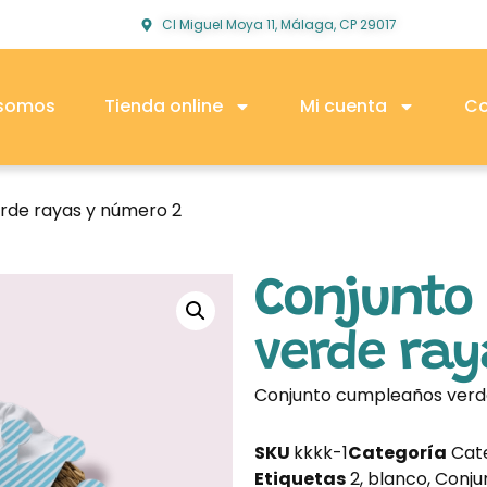
Cl Miguel Moya 11, Málaga, CP 29017
 somos
Tienda online
Mi cuenta
Co
rde rayas y número 2
Conjunto
verde ray
Conjunto cumpleaños verde
SKU
kkkk-1
Categoría
Cat
Etiquetas
2
,
blanco
,
Conju