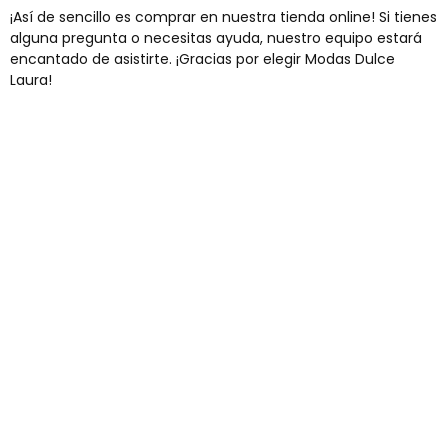
¡Así de sencillo es comprar en nuestra tienda online! Si tienes
alguna pregunta o necesitas ayuda, nuestro equipo estará
encantado de asistirte. ¡Gracias por elegir Modas Dulce
Laura!
Envíos gratis
Para pedidos superiores a 60€
COMPRAR AHORA