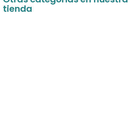
tienda
Para niñas
Descubre todos nuestros productos para
las princesas de la casa
COMPRAR AHORA
Para niños
Gran variedad de productos especiales
para los peques consentidos