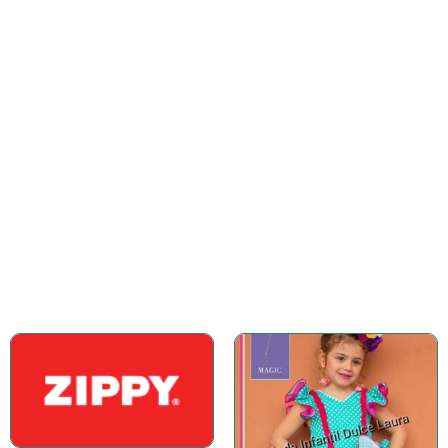
COMPRAR AHORA
Accesorios
Gran variedad de accesorios para
complementar el outfit
COMPRAR AHORA