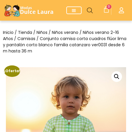
0
Inicio
/
Tienda
/
Niños
/
Niños verano
/
Niños verano 2-16
Años
/
Camisas
/ Conjunto camisa corta cuadros flúor lima
y pantalón corto blanco familia catanzaro ver0031 desde 6
m hasta 36 m
¡Oferta!