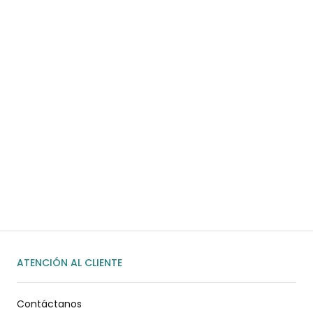
COMPRAR AHORA
¿Necesitas ayuda?
Habla rápidamente con nosotros por
WhatsApp
ENVIAR MENSAJE
ATENCIÓN AL CLIENTE
Contáctanos