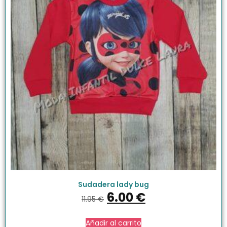
Sudadera lady bug
6.00
€
11.95
€
Añadir al carrito