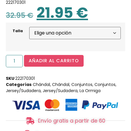
222170301
21.95
€
32.95
€
Talla
AÑADIR AL CARRITO
SKU
222170301
Categorías
Chándal
,
Chándal
,
Conjuntos
,
Conjuntos
,
Jersey/Sudadera
,
Jersey/Sudadera
,
La Ormiga
Envío gratis a partir de 60