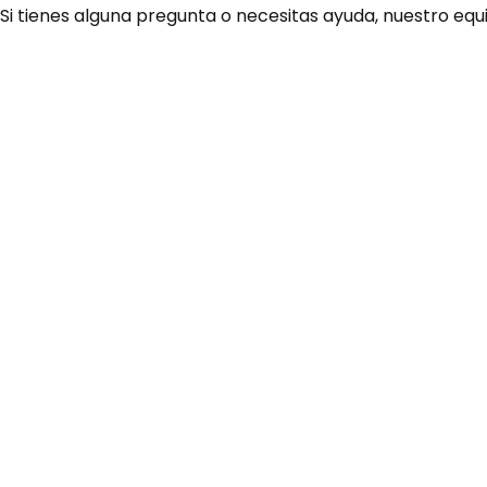
 Si tienes alguna pregunta o necesitas ayuda, nuestro equ
¿Necesitas ay
Habla rápidamente con 
por WhatsApp