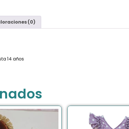
loraciones (0)
sta 14 años
onados