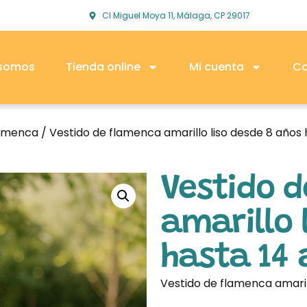
Cl Miguel Moya 11, Málaga, CP 29017
 somos
Tienda online
Mi cuenta
Co
lamenca
/ Vestido de flamenca amarillo liso desde 8 años 
Vestido 
amarillo 
hasta 14
Vestido de flamenca amaril