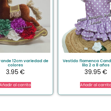
rande 12cm variedad de
Vestido flamenca Cand
colores
lila 2 a 8 años
3.95
€
39.95
€
Añadir al carrito
Añadir al carrit