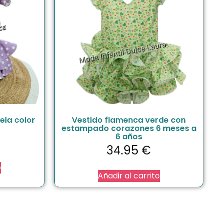
ela color
Vestido flamenca verde con
estampado corazones 6 meses a
6 años
34.95
€
o
Añadir al carrito