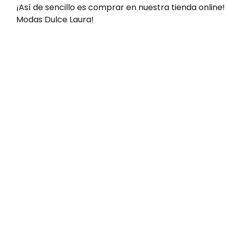
¡Así de sencillo es comprar en nuestra tienda online!
Modas Dulce Laura!
Envíos gratis
Para pedidos superiores a 60€