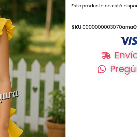
Este producto no está dispo
SKU
0000000003070ama
C
Envío
Pregú