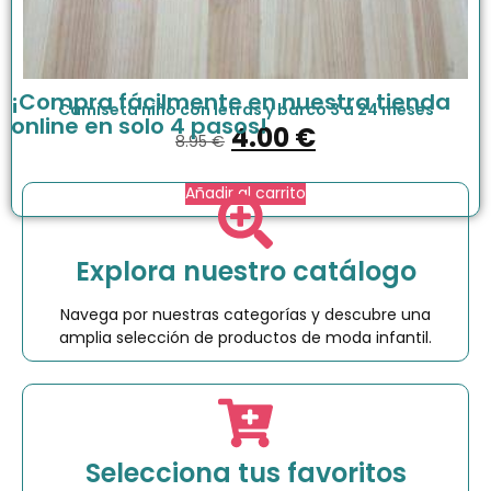
¡Compra fácilmente en nuestra tienda
Camiseta niño con letras y barco 3 a 24 meses
online en solo 4 pasos!
4.00
€
8.95
€
Añadir al carrito
Explora nuestro catálogo
Navega por nuestras categorías y descubre una
amplia selección de productos de moda infantil.
Selecciona tus favoritos