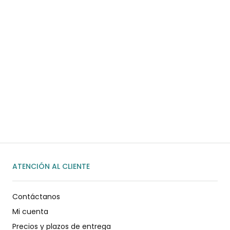
¿Necesitas ayuda?
Habla rápidamente con nosotros por
WhatsApp
ENVIAR MENSAJE
ATENCIÓN AL CLIENTE
Contáctanos
Mi cuenta
Precios y plazos de entrega