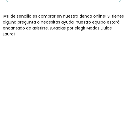
¡Así de sencillo es comprar en nuestra tienda online! Si tienes
alguna pregunta o necesitas ayuda, nuestro equipo estará
encantado de asistirte. ¡Gracias por elegir Modas Dulce
Laura!
Envíos gratis
Para pedidos superiores a 60€
COMPRAR AHORA