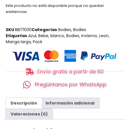
Este producto no está disponible porque no quedan
existencias.
SKU
BBI71030
Categorías
Bodies
,
Bodies
Etiquetas
Azul
,
Bebe
,
blanco
,
Bodies
,
invierno
,
Leon
,
Manga larga
,
Pack
Envío gratis a partir de 60
Pregúntanos por WhatsApp
Descripción
Información adicional
Valoraciones (0)