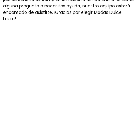
alguna pregunta o necesitas ayuda, nuestro equipo estará
encantado de asistirte. ¡Gracias por elegir Modas Dulce
Laura!
Envíos gratis
Para pedidos superiores a 60€
COMPRAR AHORA