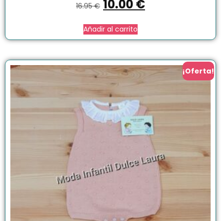
10.00
€
16.95
€
Añadir al carrito
¡Oferta!