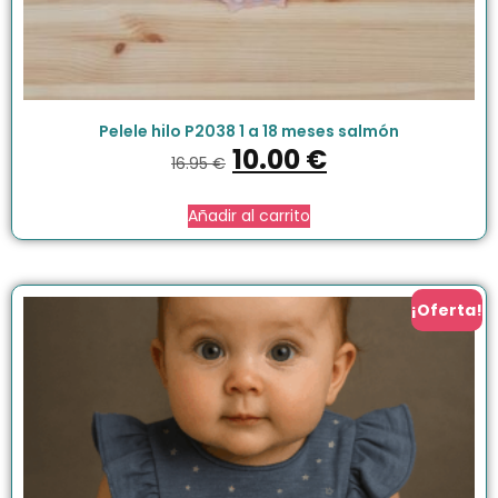
Pelele hilo P2038 1 a 18 meses salmón
10.00
€
16.95
€
Añadir al carrito
¡Oferta!