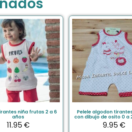
onados
irantes niña frutas 2 a 6
Pelele algodon tirante
años
con dibujo de osito 0 a
11.95
€
9.95
€