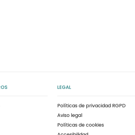
¿Necesitas ay
Habla rápidamente con 
por WhatsApp
ENVIAR MENSAJE
ROS
LEGAL
s
Políticas de privacidad RGPD
Aviso legal
Políticas de cookies
Accesibilidad