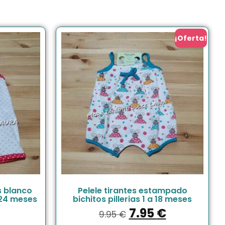
¡Oferta!
s blanco
Pelele tirantes estampado
 24 meses
bichitos pillerias 1 a 18 meses
7.95
€
9.95
€