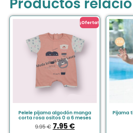
Productos relaci
¡Oferta!
Pelele pijama algodón manga
Pijama t
corta rosa ositos 0 a 6 meses
7.95
€
9.95
€