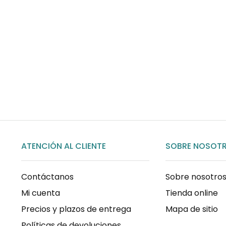
Envíos gratis
Para pedidos superiores a 60€
COMPRAR AHORA
ATENCIÓN AL CLIENTE
SOBRE NOSOT
Contáctanos
Sobre nosotro
Mi cuenta
Tienda online
Precios y plazos de entrega
Mapa de sitio
Políticas de devoluciones