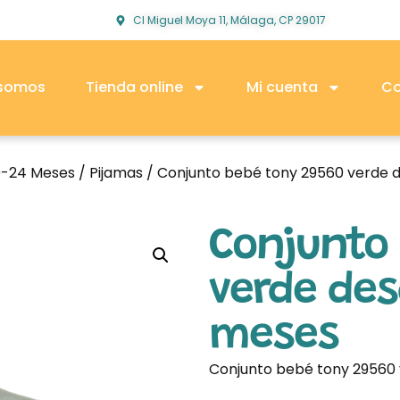
Cl Miguel Moya 11, Málaga, CP 29017
 somos
Tienda online
Mi cuenta
Co
0-24 Meses
/
Pijamas
/ Conjunto bebé tony 29560 verde 
Conjunto
verde des
meses
Conjunto bebé tony 29560 