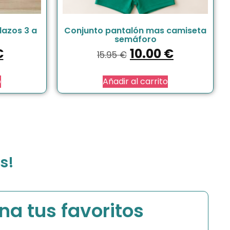
lazos 3 a
Conjunto pantalón mas camiseta
semáforo
€
10.00
€
15.95
€
o
Añadir al carrito
s!
na tus favoritos