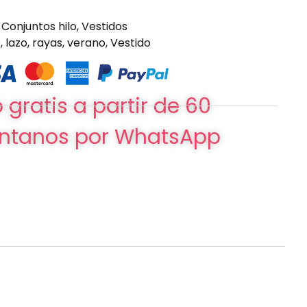
Conjuntos hilo
,
Vestidos
o
,
lazo
,
rayas
,
verano
,
Vestido
 gratis a partir de 60
ntanos por WhatsApp