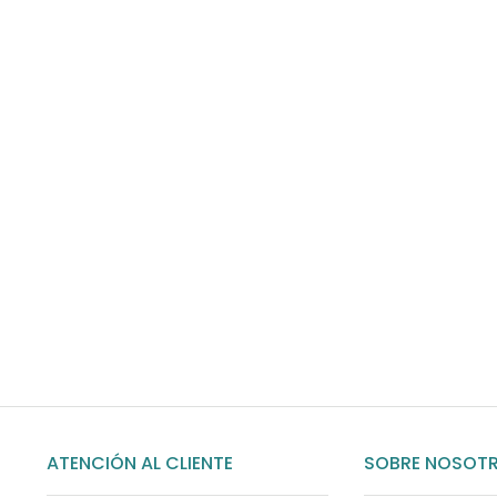
Envíos gratis
Para pedidos superiores a 60€
COMPRAR AHORA
ATENCIÓN AL CLIENTE
SOBRE NOSOT