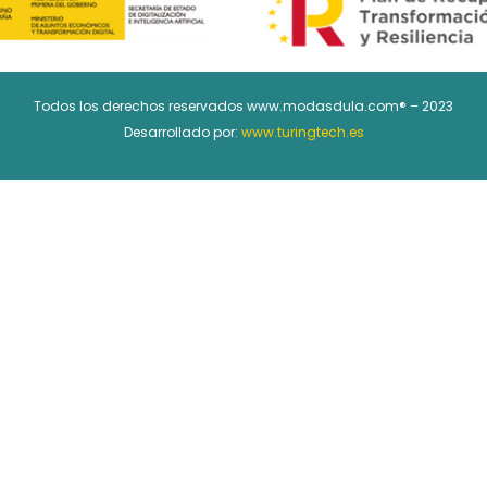
Todos los derechos reservados www.modasdula.com® – 2023
Desarrollado por:
www.turingtech.es