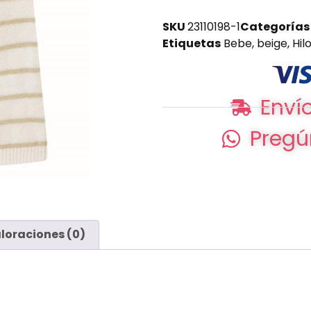
SKU
23110198-1
Categorías
Etiquetas
Bebe
,
beige
,
Hil
Envío
Pregú
loraciones (0)