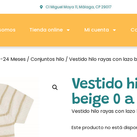
Cl Miguel Moya 11, Málaga, CP 29017
 somos
Tienda online
Mi cuenta
Co
0-24 Meses
/
Conjuntos hilo
/ Vestido hilo rayas con lazo 
Vestido h
beige 0 a
Vestido hilo rayas con lazo
Este producto no está dispo