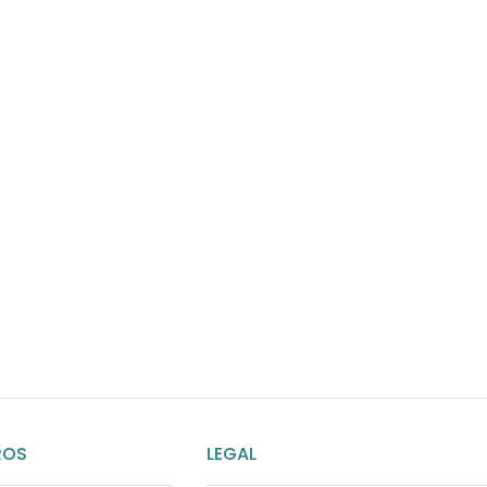
¿Necesitas ay
Habla rápidamente con 
por WhatsApp
ENVIAR MENSAJE
ROS
LEGAL