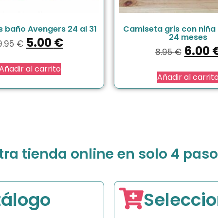
s baño Avengers 24 al 31
Camiseta gris con niña 
24 meses
5.00
€
9.95
€
6.00
8.95
€
Añadir al carrito
Añadir al carrit
a tienda online en solo 4 paso
tálogo
Seleccio