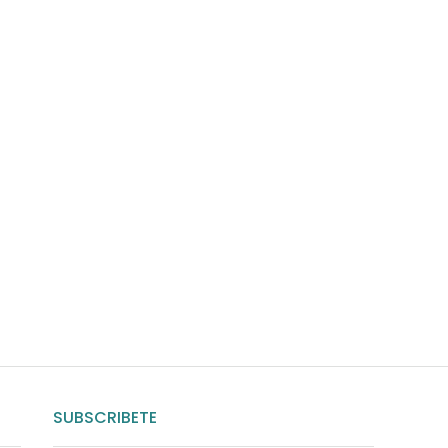
uda?
nosotros
SUBSCRIBETE