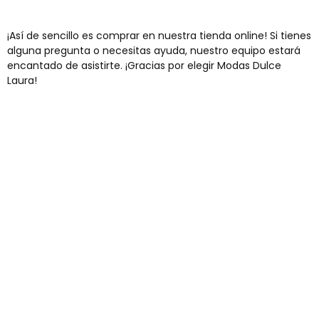
¡Así de sencillo es comprar en nuestra tienda online! Si tienes
alguna pregunta o necesitas ayuda, nuestro equipo estará
encantado de asistirte. ¡Gracias por elegir Modas Dulce
Laura!
Envíos gratis
Para pedidos superiores a 60€
COMPRAR AHORA