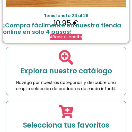
Tenis loneta 24 al 29
10.95
€
¡Compra fácilmente en nuestra tienda
online en solo 4 pasos!
Añadir al carrito
Explora nuestro catálogo
Navega por nuestras categorías y descubre una
amplia selección de productos de moda infantil.
Selecciona tus favoritos