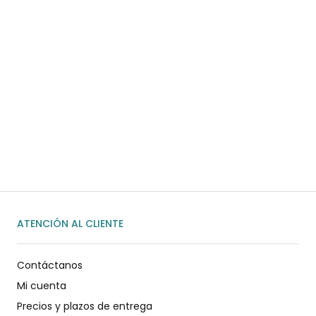
¿Necesitas ayuda?
Habla rápidamente con nosotros por
WhatsApp
ENVIAR MENSAJE
ATENCIÓN AL CLIENTE
Contáctanos
Mi cuenta
Precios y plazos de entrega