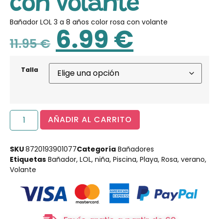
con volante
Bañador LOL 3 a 8 años color rosa con volante
6.99
€
11.95
€
Talla
AÑADIR AL CARRITO
SKU
8720193901077
Categoría
Bañadores
Etiquetas
Bañador
,
LOL
,
niña
,
Piscina
,
Playa
,
Rosa
,
verano
,
Volante