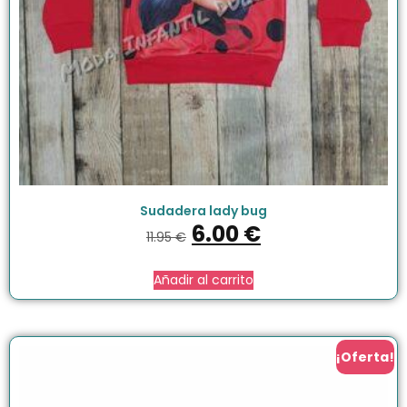
Sudadera lady bug
6.00
€
11.95
€
Añadir al carrito
¡Oferta!