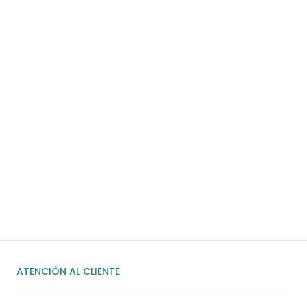
Para pedidos superiores a 60€
COMPRAR AHORA
¿Necesitas ayuda?
Habla rápidamente con nosotros por
WhatsApp
ENVIAR MENSAJE
ATENCIÓN AL CLIENTE