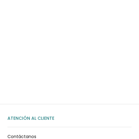
COMPRAR AHORA
¿Necesitas ayuda?
Habla rápidamente con nosotros por
WhatsApp
ENVIAR MENSAJE
ATENCIÓN AL CLIENTE
Contáctanos