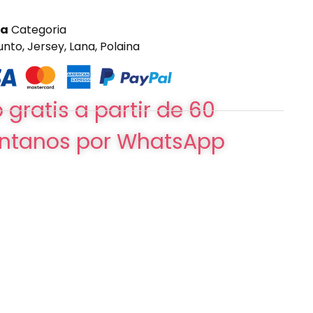
ía
Categoria
unto
,
Jersey
,
Lana
,
Polaina
 gratis a partir de 60
ntanos por WhatsApp