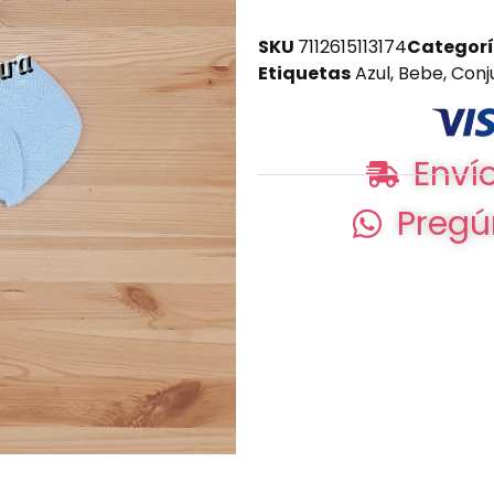
SKU
7112615113174
Categor
Etiquetas
Azul
,
Bebe
,
Conj
Envío
Pregú