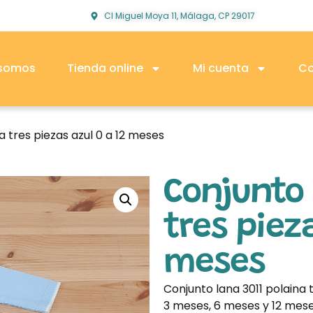
Cl Miguel Moya 11, Málaga, CP 29017
 somos
Tienda online
Mi cuenta
Co
a tres piezas azul 0 a 12 meses
Conjunto 
tres piez
meses
Conjunto lana 3011 polaina t
3 meses, 6 meses y 12 mese