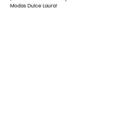
Modas Dulce Laura!
Envíos gratis
Para pedidos superiores a 60€
COMPRAR AHORA