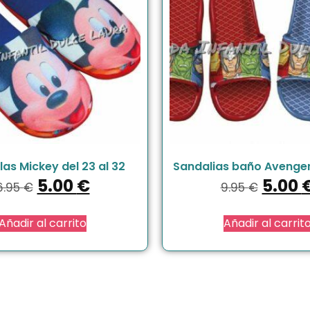
las Mickey del 23 al 32
Sandalias baño Avengers
5.00
€
5.00
6.95
€
9.95
€
Añadir al carrito
Añadir al carrit