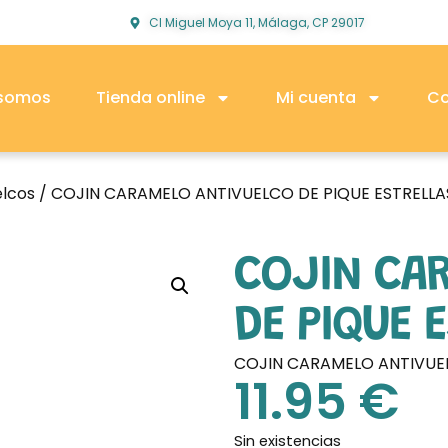
Cl Miguel Moya 11, Málaga, CP 29017
 somos
Tienda online
Mi cuenta
Co
elcos
/ COJIN CARAMELO ANTIVUELCO DE PIQUE ESTRELLA
COJIN CA
DE PIQUE 
COJIN CARAMELO ANTIVUEL
11.95
€
Sin existencias