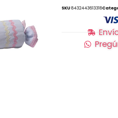
SKU
8432443613318
Categ
Envío
Pregú