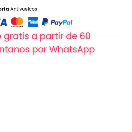
oría
Antivuelcos
 gratis a partir de 60
ntanos por WhatsApp