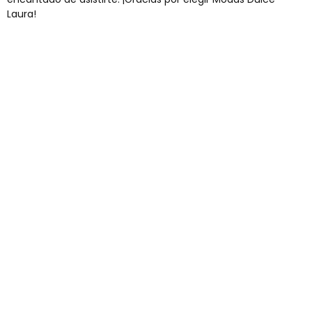
Laura!
Envíos gratis
Para pedidos superiores a 60€
COMPRAR AHORA