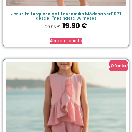
Jesusito turquesa gatitos familia Módena ver0071
desde 1 mes hasta 36 meses
19.90
€
29.95
€
Añadir al carrito
¡Oferta!